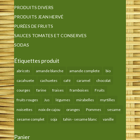
PRODUITS DIVERS
PRODUITS JEAN HERVÉ
PURÉES DE FRUITS
SAUCES TOMATES ET CONSERVES
SODAS
Étiquettes produit
abricots
amande blanche
amande complete
bio
cacahuete
cachuetes
café
caramel
chocolat
courges
farine
fraises
framboises
Fruits
fruits rouges
Jus
légumes
mirabelles
myrtilles
noisettes
noix de cajou
oranges
Pommes
sesame
sesame complet
soja
tahin - sesame blanc
vanille
Panier