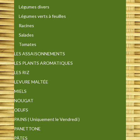
Légumes divers
Légumes verts à feuilles
Racines
Salades
Tomates
LES ASSAISONNEMENTS
LES PLANTS AROMATIQUES
LES RIZ
LEVURE MALTÉE
MIELS
NOUGAT
OEUFS
PAINS ( Uniquement le Vendredi )
PANETTONE
PÂTES