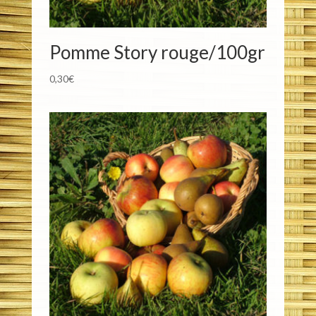
Pomme Story rouge/100gr
0,30
€