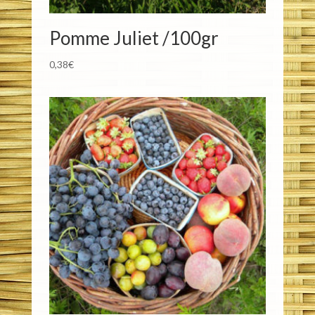
Pomme Juliet /100gr
0,38
€