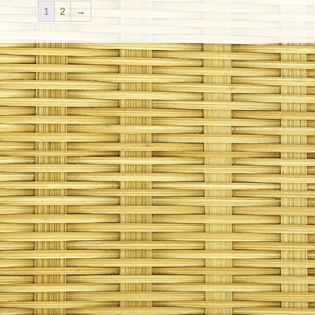
1
2
→