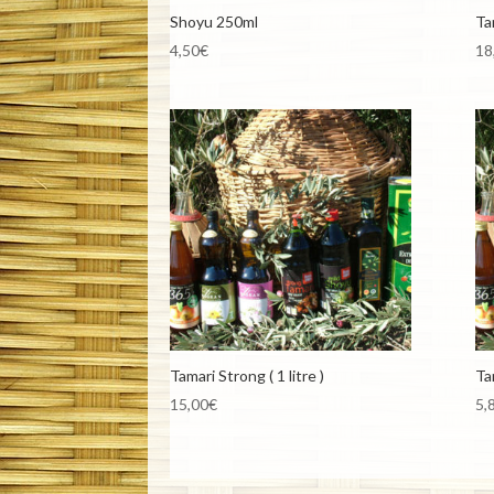
Shoyu 250ml
Tam
4,50
€
18
Tamari Strong ( 1 litre )
Ta
15,00
€
5,