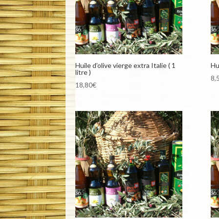
Huile d’olive vierge extra Italie ( 1
Hui
litre )
8,
18,80
€