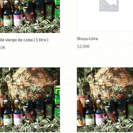
Shoyu Litre
le vierge de colza ( 1 litre )
12,00
€
50
€