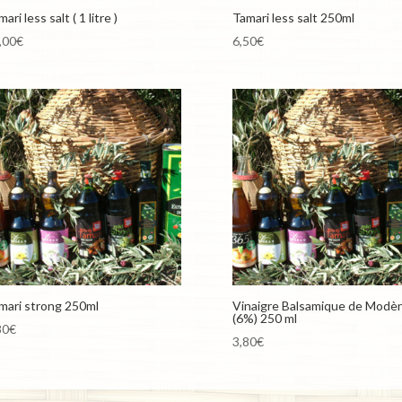
ari less salt ( 1 litre )
Tamari less salt 250ml
,00
€
6,50
€
mari strong 250ml
Vinaigre Balsamique de Modè
(6%) 250 ml
80
€
3,80
€