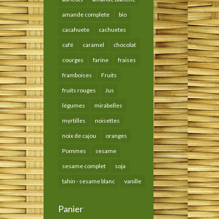
amande complete
bio
cacahuete
cachuetes
café
caramel
chocolat
courges
farine
fraises
framboises
Fruits
fruits rouges
Jus
légumes
mirabelles
myrtilles
noisettes
noix de cajou
oranges
Pommes
sesame
sesame complet
soja
tahin - sesame blanc
vanille
Panier