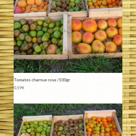
Tomates charnue rose /100gr
0,59
€