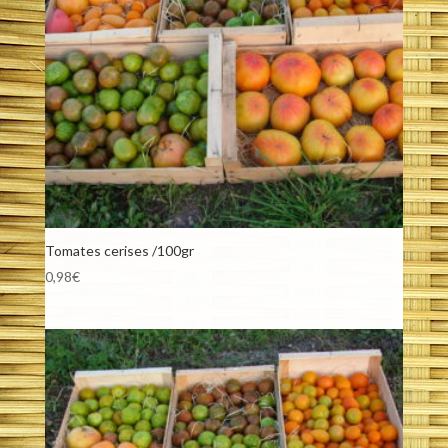
Tomates cerises /100gr
0,98
€