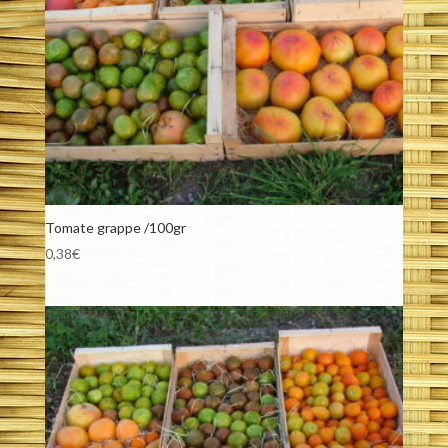
Tomate grappe /100gr
0,38
€