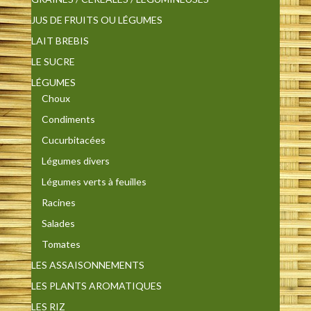
JUS DE FRUITS OU LÉGUMES
LAIT BREBIS
LE SUCRE
LÉGUMES
Choux
Condiments
Cucurbitacées
Légumes divers
Légumes verts à feuilles
Racines
Salades
Tomates
LES ASSAISONNEMENTS
LES PLANTS AROMATIQUES
LES RIZ