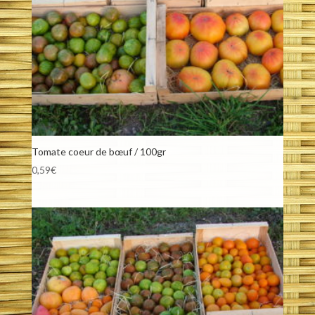
Tomate coeur de bœuf / 100gr
0,59
€