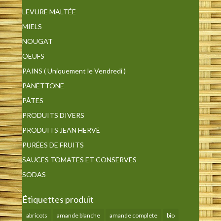
LEVURE MALTÉE
MIELS
NOUGAT
OEUFS
PAINS ( Uniquement le Vendredi )
PANETTONE
PÂTES
PRODUITS DIVERS
PRODUITS JEAN HERVÉ
PURÉES DE FRUITS
SAUCES TOMATES ET CONSERVES
SODAS
Étiquettes produit
abricots
amande blanche
amande complete
bio