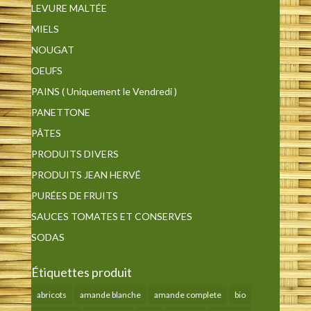
LEVURE MALTÉE
MIELS
NOUGAT
OEUFS
PAINS ( Uniquement le Vendredi )
PANETTONE
PÂTES
PRODUITS DIVERS
PRODUITS JEAN HERVÉ
PURÉES DE FRUITS
SAUCES TOMATES ET CONSERVES
SODAS
Étiquettes produit
abricots
amande blanche
amande complete
bio