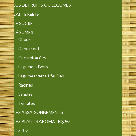
JUS DE FRUITS OU LÉGUMES
LAIT BREBIS
LE SUCRE
LÉGUMES
Choux
Condiments
Cucurbitacées
Légumes divers
Légumes verts à feuilles
Racines
Salades
Tomates
LES ASSAISONNEMENTS
LES PLANTS AROMATIQUES
LES RIZ