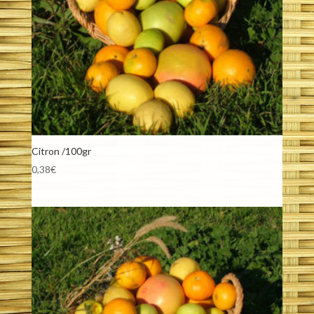
Citron /100gr
0,38
€