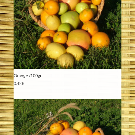
Orange /100gr
0,48
€