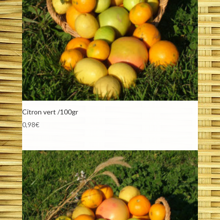
Citron vert /100gr
0,98
€