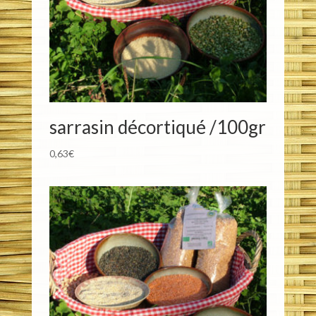
sarrasin décortiqué /100gr
0,63
€