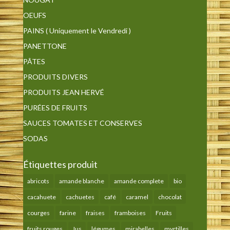
OEUFS
PAINS ( Uniquement le Vendredi )
PANETTONE
PÂTES
PRODUITS DIVERS
PRODUITS JEAN HERVÉ
PURÉES DE FRUITS
SAUCES TOMATES ET CONSERVES
SODAS
Étiquettes produit
abricots
amande blanche
amande complete
bio
cacahuete
cachuetes
café
caramel
chocolat
courges
farine
fraises
framboises
Fruits
fruits rouges
Jus
légumes
mirabelles
myrtilles