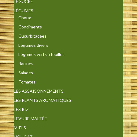
LE SUCRE
LÉGUMES
Choux
Condiments
Cucurbitacées
Légumes divers
Légumes verts à feuilles
Racines
Salades
Tomates
LES ASSAISONNEMENTS
LES PLANTS AROMATIQUES
LES RIZ
LEVURE MALTÉE
MIELS
NOUGAT