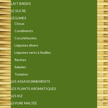
LAIT BREBIS
LE SUCRE
LÉGUMES
Choux
Condiments
Cucurbitacées
Légumes divers
Légumes verts à feuilles
Racines
Salades
Tomates
LES ASSAISONNEMENTS
LES PLANTS AROMATIQUES
LES RIZ
LEVURE MALTÉE