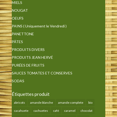
MIELS
NOUGAT
OEUFS
PAINS ( Uniquement le Vendredi )
PANETTONE
PÂTES
PRODUITS DIVERS
PRODUITS JEAN HERVÉ
PURÉES DE FRUITS
SAUCES TOMATES ET CONSERVES
SODAS
Étiquettes produit
abricots
amande blanche
amande complete
bio
cacahuete
cachuetes
café
caramel
chocolat